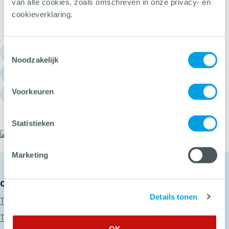
van alle cookies, zoals omschreven in onze privacy- en
cookieverklaring.
Toestemmingsselectie
030 - 751 6700
Noodzakelijk
info@hetccv.nl
Voorkeuren
Churchilllaan 11, 3527 GV Utrecht
Statistieken
Het CCV
Marketing
Onze diensten
Details tonen
Thema’s
Trainingen