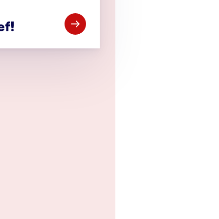
ef!
Open Meld je aan voor de CCV-nieuwsbr