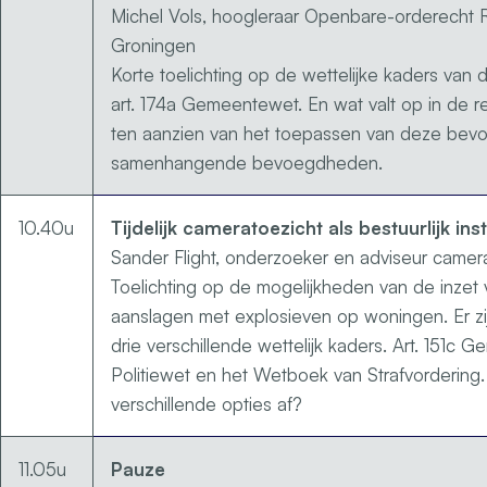
Michel Vols, hoogleraar Openbare-orderecht Rij
Groningen
Korte toelichting op de wettelijke kaders van
art. 174a Gemeentewet. En wat valt op in de re
ten aanzien van het toepassen van deze bev
samenhangende bevoegdheden.
10.40u
Tijdelijk cameratoezicht als bestuurlijk in
Sander Flight, onderzoeker en adviseur camer
Toelichting op de mogelijkheden van de inzet 
aanslagen met explosieven op woningen. Er zij
drie verschillende wettelijk kaders. Art. 151c G
Politiewet en het Wetboek van Strafvorderin
verschillende opties af?
11.05u
Pauze