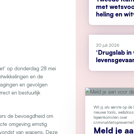
met wetsvoo
heling en wi
20 juli 2026
‘Drugslab in
levensgevaarl
wet’ op donderdag 28 mei
ntwikkelingen en de
tdagingen en gevolgen
ect en bestuurlijk
Wil jij als eerste op d
nieuwe tools, webdoss
bers de bevoegdheid om
bijeenkomsten over
criminaliteitspreventie
cte omgeving ernstig
Meld je a
e vondst van wapens. Deze