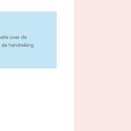
matie over de
n de handreiking