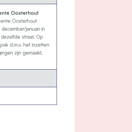
ente Oosterhout
eente Oosterhout
december/januari in
n dezelfde straat. Op
npak d.m.v. het inzetten
ingen zijn gemaakt,