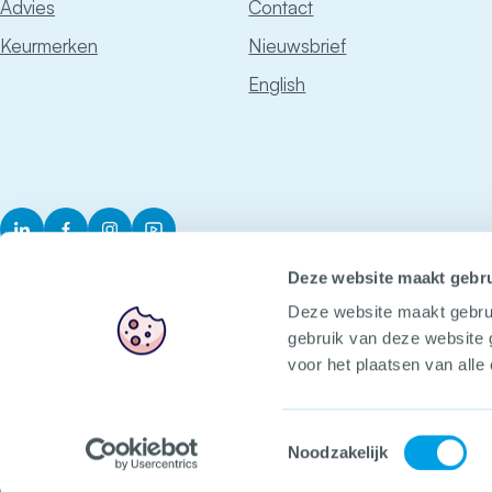
Advies
Contact
Keurmerken
Nieuwsbrief
English
LinkedIn
Facebook
Instagram
YouTube
Deze website maakt gebru
Deze website maakt gebru
gebruik van deze website 
voor het plaatsen van alle
Het CCV
Voorop in veilig
Toestemmingsselectie
Noodzakelijk