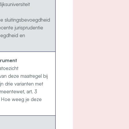
ksuniversiteit
 de sluitingsbevoegdheid
cente jurisprudentie
oegdheid en
strument
atoezicht
van deze maatregel bij
n drie varianten met
emeentewet, art. 3
g. Hoe weeg je deze