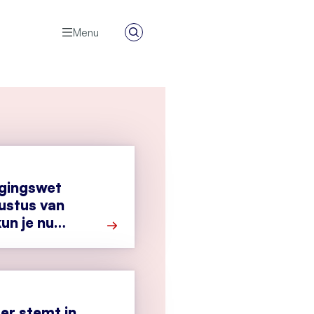
Menu
Zoeken
igingswet
ustus van
un je nu
Meer over Cyberbeveiligingswet vanaf 1
r stemt in