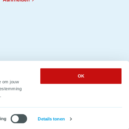
OK
e om jouw
toestemming
.
 2026. Alle rechten voorbehouden
ing
Details tonen