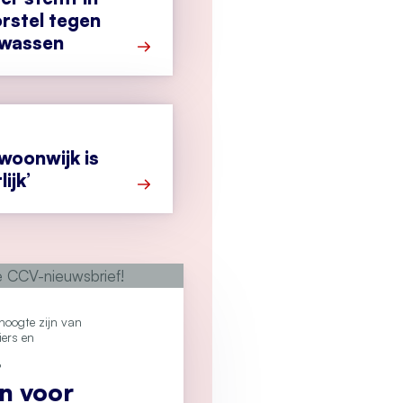
rstel tegen
twassen
Meer over Tweede Kamer stemt in met 
 woonwijk is
ijk’
Meer over ‘Drugslab in woonwijk is leven
e hoogte zijn van
iers en
?
an voor