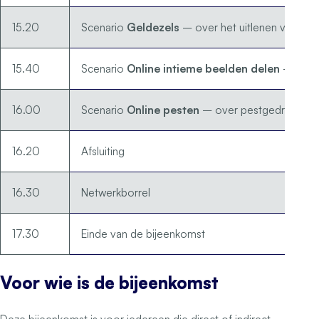
15.20
Scenario
Geldezels
– over het uitlenen van een 
15.40
Scenario
Online intieme beelden delen
– over 
16.00
Scenario
Online pesten
– over pestgedrag via s
16.20
Afsluiting
16.30
Netwerkborrel
17.30
Einde van de bijeenkomst
Voor wie is de bijeenkomst