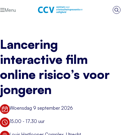
Ga naar de inhoud
Menu
Zoeken
Het CCV
Lancering
interactive film
online risico’s voor
jongeren
Woensdag 9 september 2026
Datum
15.00 - 17.30 uur
Tijd
Louis Hartlooper Complex, Utrecht