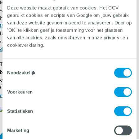
Het CCV organiseert deze landelijke bijeenkomst op
Deze website maakt gebruik van cookies. Het CCV
woensdag 9 september in Utrecht in samenwerking met
gebruikt cookies en scripts van Google om jouw gebruik
het
RIEC Limburg
en
VeiligheidsAlliantie regio
van deze website geanonimiseerd te analyseren. Door op
Rotterdam.
Voor inhoudelijke vragen over deze
'OK' te klikken geef je toestemming voor het plaatsen
bijeenkomst of het thema online criminaliteit en LVB kun je
van alle cookies, zoals omschreven in onze privacy- en
contact opnemen met CCV-adviseur Doris van Rooijen:
cookieverklaring.
doris.vanrooijen@hetccv.nl
.
T
ijdens dit evenement worden foto’s gemaakt. Heb je hier
Toestemmingsselectie
bezwaar tegen, meld dit dan bij de organisatie. Voor
Noodzakelijk
organisatorische vragen kun je contact opnemen met het
CCV-secretariaat via Monique van Bavel
:
Voorkeuren
monique.vanbavel@hetccv.nl
.
Statistieken
Marketing