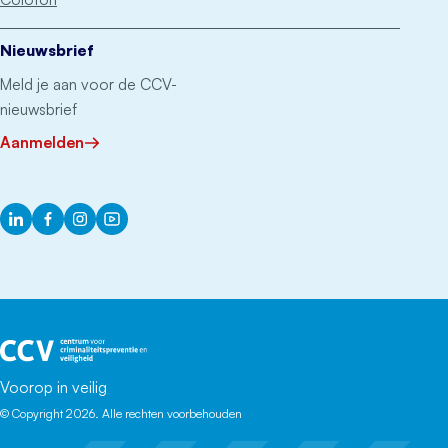
Nieuwsbrief
Meld je aan voor de CCV-
nieuwsbrief
Aanmelden
LinkedIn
Facebook
Instagram
YouTube
Het CCV
Voorop in veilig
© Copyright 2026. Alle rechten voorbehouden