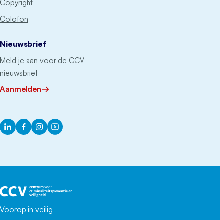
Copyright
Colofon
Nieuwsbrief
Meld je aan voor de CCV-
nieuwsbrief
Aanmelden
LinkedIn
Facebook
Instagram
YouTube
Het CCV
Voorop in veilig