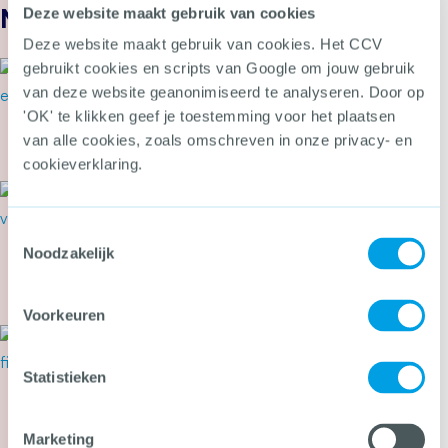
Nieuws
Deze website maakt gebruik van cookies
Deze website maakt gebruik van cookies. Het CCV
gebruikt cookies en scripts van Google om jouw gebruik
24 juli 2026
Secondant: Van bierviltje tot
van deze website geanonimiseerd te analyseren. Door op
Cyber Alarmcentrale
'OK' te klikken geef je toestemming voor het plaatsen
van alle cookies, zoals omschreven in onze privacy- en
Meer over Secondant: Van bierviltje tot Cyber 
cookieverklaring.
22 juli 2026
Cyberbeveiligingswet vanaf 15
Toestemmingsselectie
augustus van kracht: wat kun je
Noodzakelijk
nu doen?
Meer over Cyberbeveiligingswet vanaf 15 august
Voorkeuren
21 juli 2026
Tweede Kamer stemt in met
Statistieken
wetsvoorstel tegen heling en
witwassen
Marketing