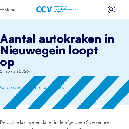
Ga naar de inhoud
Menu
Zoeken
Het CCV
Aantal autokraken in
Nieuwegein loopt
op
21 februari 2023
De politie laat weten dat er in de afgelopen 2 weken een