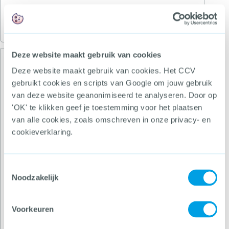
De beeldkwaliteit moet na compressie geschikt
blijven om te identificeren.
Deze website maakt gebruik van cookies
Systeem
Deze website maakt gebruik van cookies. Het CCV
De datum en tijd van het systeem moeten
gebruikt cookies en scripts van Google om jouw gebruik
automatisch worden gecontroleerd en bijgewerkt,
van deze website geanonimiseerd te analyseren. Door op
ook na overgang van zomertijd naar wintertijd en
'OK' te klikken geef je toestemming voor het plaatsen
andersom. Opsporing valt of staat met de juiste
van alle cookies, zoals omschreven in onze privacy- en
datum en tijd van de camerabeelden.
cookieverklaring.
Bij een storing van het camerasysteem, moet de
Toestemmingsselectie
beheerder een melding krijgen. De storing moet
Noodzakelijk
worden gemeld op de monitor en wanneer mogelijk
met een alarm.
Voorkeuren
Het is belangrijk om jaarlijks te (laten) controleren of