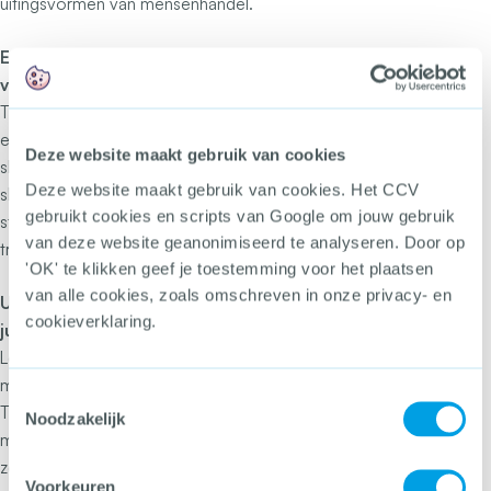
uitingsvormen van mensenhandel.
En in welk opzicht is Nederland een lichtend
voorbeeld voor het buitenland?
Ten Kate:
De bescherming van slachtoffers is in Nederland
erg goed geregeld. Is er een dader, dan moet die het
Deze website maakt gebruik van cookies
slachtoffer financieel compenseren voor het leed dat het
Deze website maakt gebruik van cookies. Het CCV
slachtoffer is aangedaan. Kan deze dat niet, dan legt de
gebruikt cookies en scripts van Google om jouw gebruik
staat bij. Dat is uniek in de wereld en daar mogen we heel
van deze website geanonimiseerd te analyseren. Door op
trots op zijn.
'OK' te klikken geef je toestemming voor het plaatsen
van alle cookies, zoals omschreven in onze privacy- en
Uiteindelijk heeft de rechter het laatste woord. Zien
cookieverklaring.
jullie je inspanningen hier al in terug?
Lommers:
Nog onvoldoende. Rechters zijn erg zoekende,
moeten hun oriëntatiepunt nog vinden.
Toestemmingsselectie
Ten Kate:
Klopt. De strafmaat voor georganiseerde
Noodzakelijk
mensenhandel is van acht naar twaalf jaar gegaan en er is
zelfs levenslang mogelijk als sprake is van een fatale
Voorkeuren