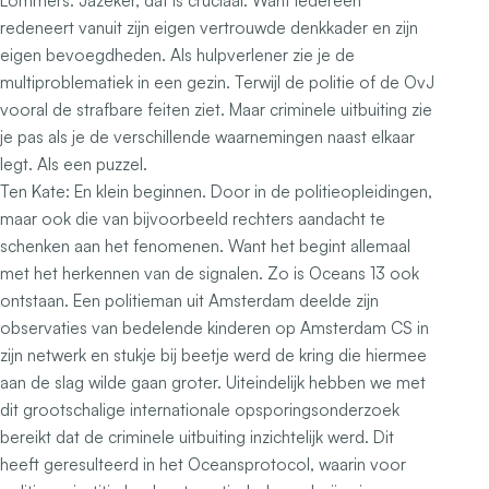
Lommers:
Jazeker, dat is cruciaal. Want iedereen
redeneert vanuit zijn eigen vertrouwde denkkader en zijn
eigen bevoegdheden. Als hulpverlener zie je de
multiproblematiek in een gezin. Terwijl de politie of de OvJ
vooral de strafbare feiten ziet. Maar criminele uitbuiting zie
je pas als je de verschillende waarnemingen naast elkaar
legt. Als een puzzel.
Ten Kate: En klein beginnen. Door in de politieopleidingen,
maar ook die van bijvoorbeeld rechters aandacht te
schenken aan het fenomenen. Want het begint allemaal
met het herkennen van de signalen. Zo is Oceans 13 ook
ontstaan. Een politieman uit Amsterdam deelde zijn
observaties van bedelende kinderen op Amsterdam CS in
zijn netwerk en stukje bij beetje werd de kring die hiermee
aan de slag wilde gaan groter. Uiteindelijk hebben we met
dit grootschalige internationale opsporingsonderzoek
bereikt dat de criminele uitbuiting inzichtelijk werd. Dit
heeft geresulteerd in het Oceansprotocol, waarin voor