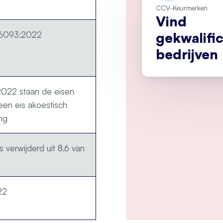
CCV-Keurmerken
Vind
gekwalifi
 6093:2022
bedrijven
2022 staan de eisen
een eis akoestisch
ng
s verwijderd uit 8.6 van
22