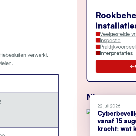
Rookbehe
installatie
Veelgestelde v
Inspectie
Praktijkvoorbee
Interpretaties
iebesluiten verwerkt.
ielen.
Nieuws
2
22 juli 2026
Cyberbeveil
vanaf 15 aug
kracht: wat k
doen?