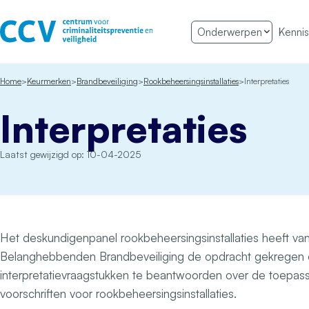
Ga naar de inhoud
Onderwerpen
Kennis
Het CCV
Home
Keurmerken
Brand­beveiliging
Rookbeheersings­installaties
Interpretaties
Interpretaties
Laatst gewijzigd op: 10-04-2025
Het deskundigenpanel rookbeheersingsinstallaties heeft v
Belanghebbenden Brandbeveiliging de opdracht gekregen
interpretatievraagstukken te beantwoorden over de toepas
voorschriften voor rookbeheersingsinstallaties.