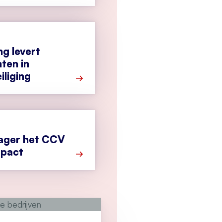
Meer over Cyberbeveiligingswet vanaf 1
g levert
hten in
iliging
Meer over Samenwerking levert nieuwe i
ager het CCV
mpact
Meer over Nieuwe manager het CCV kie