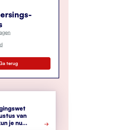
ersings­
s
ragen
ld
Ga terug
igingswet
ustus van
un je nu