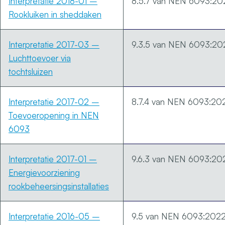
Interpretatie 2018-01 –
8.5.7 van NEN 6093:20
Rookluiken in sheddaken
Interpretatie 2017-03 –
9.3.5 van NEN 6093:20
Luchttoevoer via
tochtsluizen
Interpretatie 2017-02 –
8.7.4 van NEN 6093:20
Toevoeropening in NEN
6093
Interpretatie 2017-01 –
9.6.3 van NEN 6093:20
Energievoorziening
rookbeheersingsinstallaties
Interpretatie 2016-05 –
9.5 van NEN 6093:202