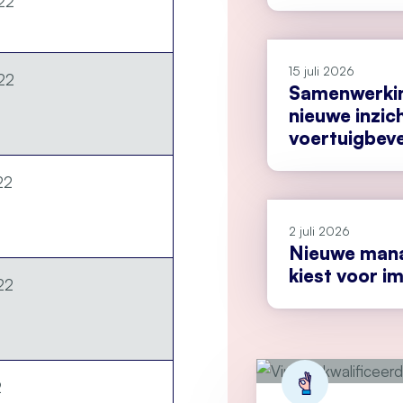
22
15 juli 2026
22
Samenwerkin
nieuwe inzic
voertuigbeve
22
2 juli 2026
Nieuwe man
kiest voor i
22
2