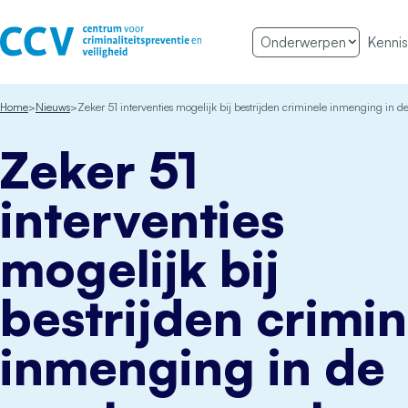
Ga naar de inhoud
Onderwerpen
Kennis
Het CCV
Home
Nieuws
Zeker 51 interventies mogelijk bij bestrijden criminele inmenging in d
Zeker 51
interventies
mogelijk bij
bestrijden crimin
inmenging in de