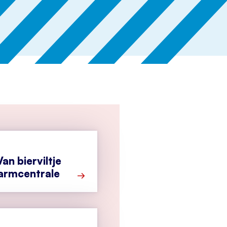
an bierviltje
larmcentrale
Meer over Secondant: Van bierviltje tot