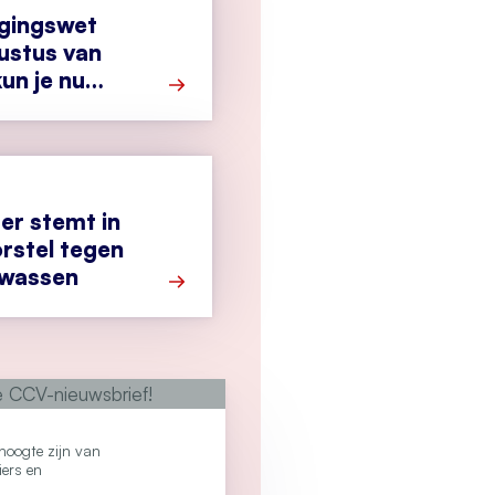
igingswet
ustus van
un je nu
Meer over Cyberbeveiligingswet vanaf 1
r stemt in
rstel tegen
twassen
Meer over Tweede Kamer stemt in met 
e hoogte zijn van
iers en