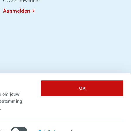
CCV-nieuwsbrief
Aanmelden
OK
e om jouw
toestemming
.
 2026. Alle rechten voorbehouden