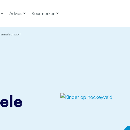
Advies
Keurmerken
e amateursport
ele