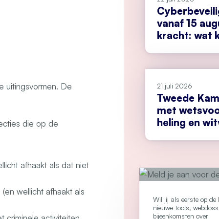
Cyberbeveil
vanaf 15 aug
kracht: wat k
doen?
de uitingsvormen. De
21 juli 2026
Tweede Kame
met wetsvoo
heling en wi
ecties die op de
icht afhaakt als dat niet
(en wellicht afhaakt als
Wil jij als eerste op d
nieuwe tools, webdoss
bijeenkomsten over
criminele activiteiten.