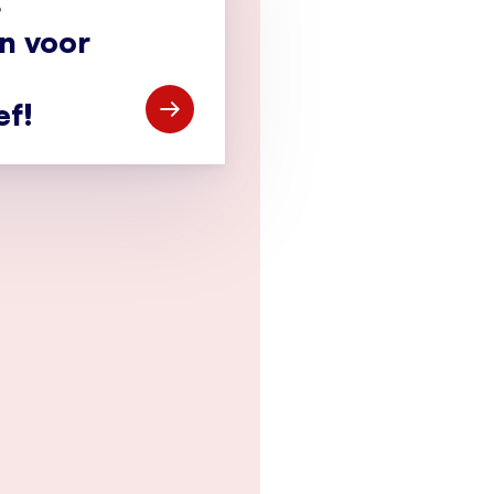
?
an voor
ef!
Open Meld je aan voor de CCV-nieuwsbr