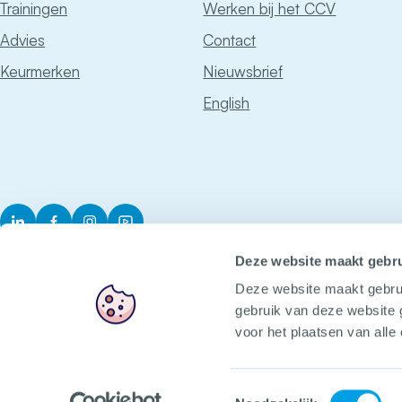
Trainingen
Werken bij het CCV
Advies
Contact
Keurmerken
Nieuwsbrief
English
LinkedIn
Facebook
Instagram
YouTube
Deze website maakt gebru
Deze website maakt gebru
gebruik van deze website 
voor het plaatsen van alle
Het CCV
Voorop in veilig
Toestemmingsselectie