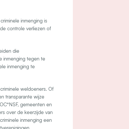
criminele inmenging is
 de controle verliezen of
eiden die
le inmenging tegen te
ele inmenging te
 criminele weldoeners. Of
en transparante wijze
s NOC*NSF, gemeenten en
rs over de keerzijde van
 criminele inmenging een
tverenigingen.