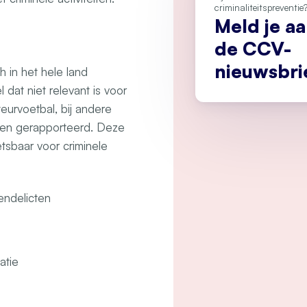
criminaliteitspreventie
Meld je a
de CCV-
nieuwsbri
h in het hele land
dat niet relevant is voor
teurvoetbal, bij andere
rden gerapporteerd. Deze
sbaar voor criminele
endelicten
atie