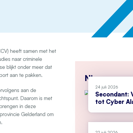
 CCV) heeft samen met het
udies naar criminele
se blijkt onder meer dat
rsport aan te pakken.
Nieuws
24 juli 2026
ervolgens aan de
Secondant: V
chtspunt. Daarom is met
tot Cyber A
brengen in deze
e provincie Gelderland om
n.
22 juli 2026