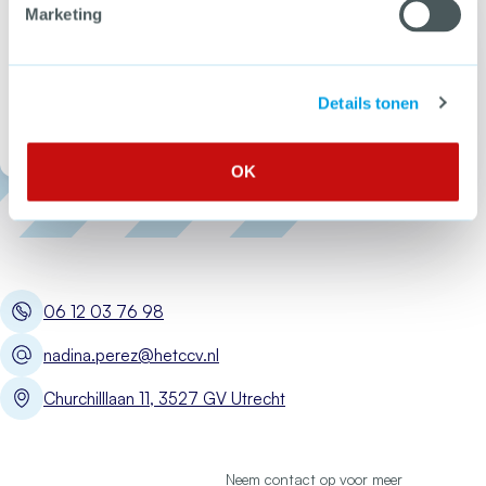
Marketing
Wil jij als eerste op de hoogte zijn van nieuwe tools, webdossiers en
bijeenkomsten over criminaliteitspreventie?
Meld je aan voor de CCV-
nieuwsbrief!
Details tonen
Open Meld je
OK
06 12 03 76 98
nadina.perez@hetccv.nl
Churchilllaan 11, 3527 GV Utrecht
Neem contact op voor meer