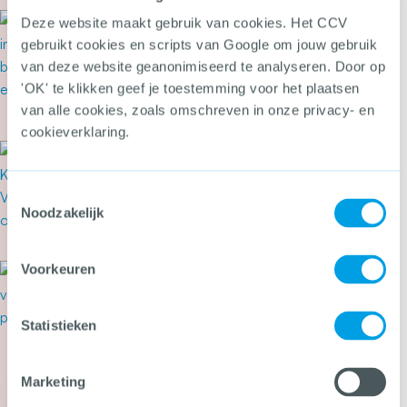
6 augustus 2026
Deze website maakt gebruik van cookies. Het CCV
Eisen en voorwaarden
gebruikt cookies en scripts van Google om jouw gebruik
merkgebonden opleiding
van deze website geanonimiseerd te analyseren. Door op
inbouwspecialist
'OK' te klikken geef je toestemming voor het plaatsen
van alle cookies, zoals omschreven in onze privacy- en
Meer over Eisen en voorwaarden merkgebonden 
cookieverklaring.
1 augustus 2026
Het CCV actualiseert regels
voor voertuigbeveiliging
Toestemmingsselectie
Noodzakelijk
Meer over Het CCV actualiseert regels voor voe
Voorkeuren
31 juli 2026
Secondant: geweld op Pride
dwingt tot een ongemakkelijke
Statistieken
vraag
Meer over Secondant: geweld op Pride dwingt 
Marketing