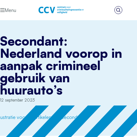
Ga naar de inhoud
Menu
Zoeken
Het CCV
Secondant:
Nederland voorop in
aanpak crimineel
gebruik van
huurauto’s
12 september 2023