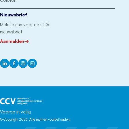
Colofon
Nieuwsbrief
Meld je aan voor de CCV-
nieuwsbrief
Aanmelden
LinkedIn
Facebook
Instagram
YouTube
Het CCV
Voorop in veilig
© Copyright 2026. Alle rechten voorbehouden