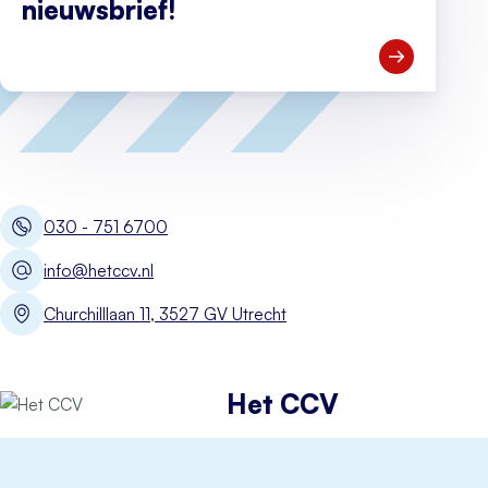
nieuwsbrief!
Open Meld je
030 - 751 6700
info@hetccv.nl
Churchilllaan 11, 3527 GV Utrecht
Het CCV