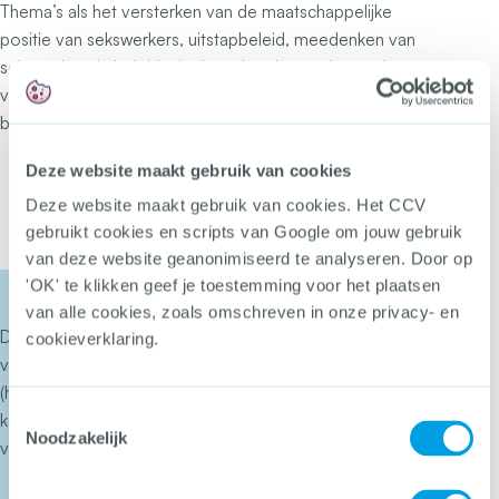
Thema’s als het versterken van de maatschappelijke
positie van sekswerkers, uitstapbeleid, meedenken van
sekswerkers in beleid, niet brandmerken en het verbeteren
van arbeidsmarktpositie komen relatief weinig in het
beleid voor.
Deze website maakt gebruik van cookies
Bron wodc.nl:
Wat zijn de effecten van de
verschillende soorten prostitutiebeleid?
en
De
Deze website maakt gebruik van cookies. Het CCV
Nederlandse seksbranche in 2020/2021
gebruikt cookies en scripts van Google om jouw gebruik
van deze website geanonimiseerd te analyseren. Door op
'OK' te klikken geef je toestemming voor het plaatsen
van alle cookies, zoals omschreven in onze privacy- en
Deze fasering voor het ontwikkelen van prostitutiebeleid
cookieverklaring.
van het Centrum voor Criminaliteitspreventie en Veiligheid
(het CCV) is een hulpmiddel voor gemeenten en
Toestemmingsselectie
ketenpartners bij het ontwikkelen, invoeren en verbeteren
Noodzakelijk
van lokaal
prostitutiebeleid
.