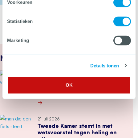
Voorkeuren
Statistieken
Marketing
Nieuws
Details tonen
22 juli 2026
Cyberbeveiligingswet vanaf 15
OK
augustus van kracht: wat kun je
nu doen?
Meer over Cyberbeveiligingswet vanaf 15 august
21 juli 2026
Tweede Kamer stemt in met
wetsvoorstel tegen heling en