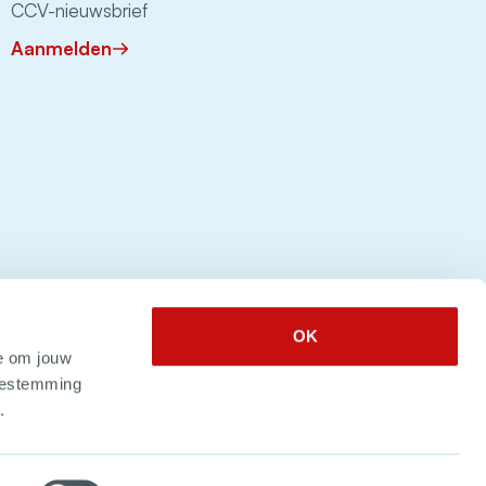
CCV-nieuwsbrief
Aanmelden
OK
e om jouw
toestemming
.
 2026. Alle rechten voorbehouden