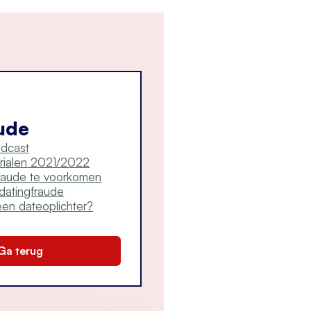
ude
odcast
ialen 2021/2022
fraude te voorkomen
 datingfraude
en dateoplichter?
Ga terug