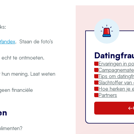
ks:
Yandex
. Staan de foto’s
Datingfra
t echt te ontmoeten.
Ervaringen in p
Campagnemater
aar hun mening. Laat weten
Tips om dating
Slachtoffer van
Hoe herken je e
een financiële
Partners
en
plimenten?