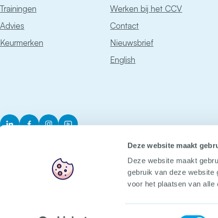
Trainingen
Werken bij het CCV
Advies
Contact
Keurmerken
Nieuwsbrief
English
LinkedIn
Facebook
Instagram
YouTube
Deze website maakt gebru
Deze website maakt gebru
gebruik van deze website 
voor het plaatsen van alle
Het CCV
Voorop in veilig
Toestemmingsselectie