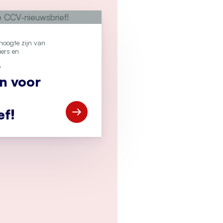
e hoogte zijn van
iers en
?
an voor
ef!
Open Meld je aan voor de CCV-nieuwsbr