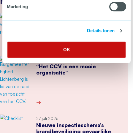
Nieuws
Marketing
31 juli 2026
Secondant: geweld op Pride
dwingt tot een ongemakkelijke
Details tonen
vraag
Meer over Secondant: geweld op Pride dwingt 
OK
30 juli 2026
“Het CCV is een mooie
organisatie”
Meer over “Het CCV is een mooie organisatie”
27 juli 2026
Nieuwe inspectieschema’s
brandbeveiliging gevaarlijke