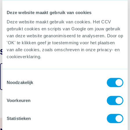
Bewustwording van gemeenten en bestuur verder
vergroten en hen handelingsperspectief bieden.
Deze website maakt gebruik van cookies
Systematische informatie-uitwisseling tussen
winkeliers en politie doorontwikkelen.
Deze website maakt gebruik van cookies. Het CCV
gebruikt cookies en scripts van Google om jouw gebruik
Blijvende aandacht voor de toepassing van de
strafvorderingsrichtlijn Mobiel Banditisme.
van deze website geanonimiseerd te analyseren. Door op
'OK' te klikken geef je toestemming voor het plaatsen
van alle cookies, zoals omschreven in onze privacy- en
Snel naar
cookieverklaring.
Mobiele bendes
Toestemmingsselectie
Noodzakelijk
Voorkeuren
Statistieken