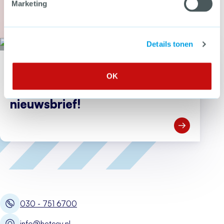
Marketing
Meer over Secondant: Van bierviltje tot Cyber 
Details tonen
Wil jij als eerste op de hoogte zijn van nieuwe tools, webdossiers en
OK
bijeenkomsten over criminaliteitspreventie?
Meld je aan voor de CCV-
nieuwsbrief!
Open Meld je
030 - 751 6700
info@hetccv.nl