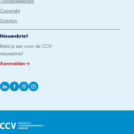
Toegankelijkheid
Copyright
Colofon
Nieuwsbrief
Meld je aan voor de CCV-
nieuwsbrief
Aanmelden
LinkedIn
Facebook
Instagram
YouTube
Het CCV