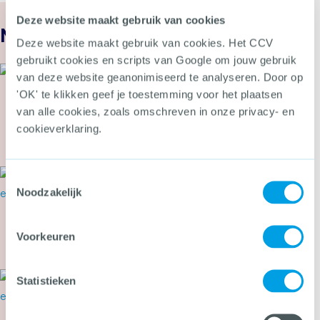
Deze website maakt gebruik van cookies
Nieuws
Deze website maakt gebruik van cookies. Het CCV
gebruikt cookies en scripts van Google om jouw gebruik
27 juli 2026
van deze website geanonimiseerd te analyseren. Door op
Nieuwe inspectieschema’s
'OK' te klikken geef je toestemming voor het plaatsen
brandbeveiliging gevaarlijke
van alle cookies, zoals omschreven in onze privacy- en
stoffen
cookieverklaring.
Meer over Nieuwe inspectieschema’s brandbeveil
27 juli 2026
Toestemmingsselectie
Webinar: bereik burgers beter
Noodzakelijk
met campagnes over
cybercrime
Voorkeuren
Meer over Webinar: bereik burgers beter met 
24 juli 2026
Statistieken
Secondant: Van bierviltje tot
Cyber Alarmcentrale