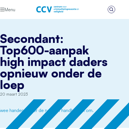
Ga naar de inhoud
Menu
Zoeken
Het CCV
Secondant:
Top600-aanpak
high impact daders
opnieuw onder de
loep
20 maart 2023