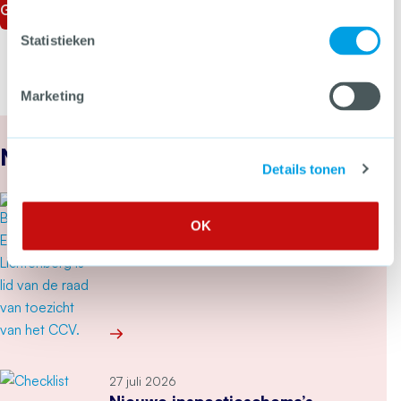
Ga naar het dossier Buurtbemiddeling
Statistieken
Marketing
Nieuws
Details tonen
30 juli 2026
“Het CCV is een mooie
OK
organisatie”
Meer over “Het CCV is een mooie organisatie”
27 juli 2026