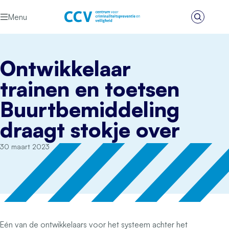
Ga naar de inhoud
Menu
Zoeken
Het CCV
Ontwikkelaar
trainen en toetsen
Buurtbemiddeling
draagt stokje over
30 maart 2023
Eén van de ontwikkelaars voor het systeem achter het