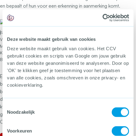
en bepaalt of hun voor een erkenning in aanmerking komt.
Foto: Adviescommissie Buurtbemiddeling.
Deze website maakt gebruik van cookies
Vlnr: CCV-adviseur Sara Wester, Sten
Meijer, Frieda Boekel , Christel Bottema,
Deze website maakt gebruik van cookies. Het CCV
Katja Steverink, Jette Bertels, Jolanda
gebruikt cookies en scripts van Google om jouw gebruik
Borggreve.
van deze website geanonimiseerd te analyseren. Door op
'OK' te klikken geef je toestemming voor het plaatsen
Een andere voorwaarde voor een goede uitvoering van
van alle cookies, zoals omschreven in onze privacy- en
buurtbemiddeling is een professioneel ingerichte en
cookieverklaring.
bestuurde buurtbemiddelingsorganisatie. Om te zorgen
dat de kwaliteit op een hoog niveau is en blijft, is de
Toestemmingsselectie
kwaliteitstoets ontwikkeld. Hierin wordt de kwaliteit
Noodzakelijk
getoetst op 11 criteria. Is de score positief, dan volgt de
CCV-erkenning.
Voorkeuren