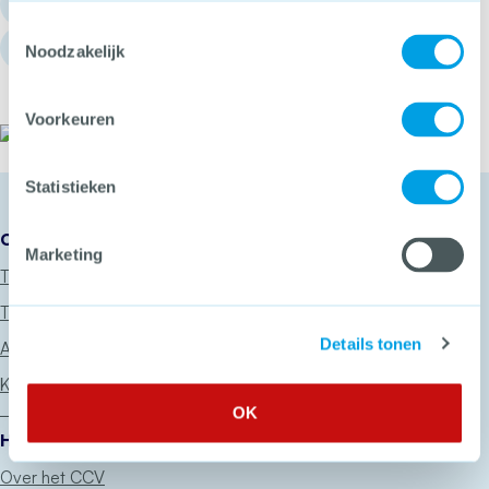
info@hetccv.nl
Toestemmingsselectie
Churchilllaan 11, 3527 GV Utrecht
Noodzakelijk
Voorkeuren
Het CCV
Statistieken
Onze diensten
Marketing
Thema’s
Trainingen
Details tonen
Advies
Keurmerken
OK
Het CCV
Over het CCV