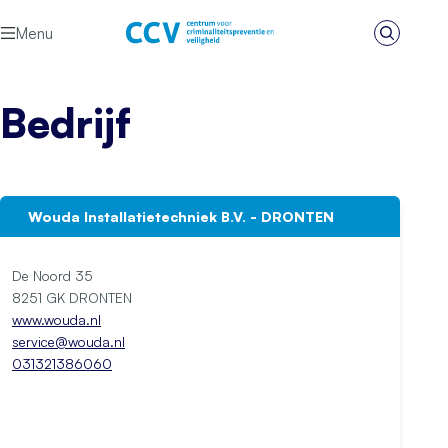
Ga naar de inhoud
Menu
Zoeken
Het CCV
Bedrijf
Wouda Installatietechniek B.V. - DRONTEN
De Noord 35
8251 GK DRONTEN
www.wouda.nl
service@wouda.nl
031321386060